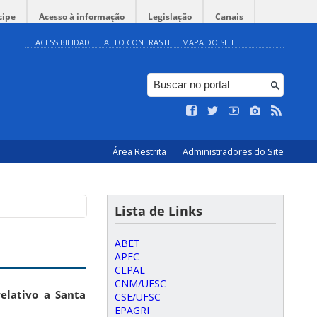
cipe
Acesso à informação
Legislação
Canais
ACESSIBILIDADE
ALTO CONTRASTE
MAPA DO SITE
Área Restrita
Administradores do Site
Lista de Links
ABET
APEC
CEPAL
CNM/UFSC
elativo a Santa
CSE/UFSC
EPAGRI