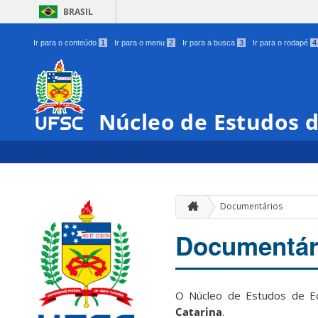
BRASIL
Ir para o conteúdo
1
Ir para o menu
2
Ir para a busca
3
Ir para o rodapé
4
Núcleo de Estudos 
Documentários
Documentár
O Núcleo de Estudos de Ec
Catarina
.