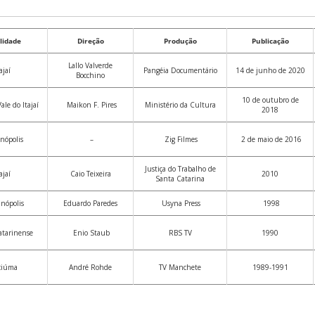
lidade
Direção
Produção
Publicação
Lallo Valverde
ajaí
Pangéia Documentário
14 de junho de 2020
Bocchino
10 de outubro de
ale do Itajaí
Maikon F. Pires
Ministério da Cultura
2018
anópolis
–
Zig Filmes
2 de maio de 2016
Justiça do Trabalho de
ajaí
Caio Teixeira
2010
Santa Catarina
anópolis
Eduardo Paredes
Usyna Press
1998
atarinense
Enio Staub
RBS TV
1990
ciúma
André Rohde
TV Manchete
1989-1991