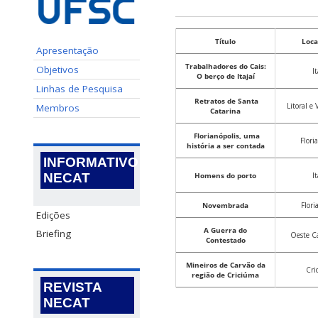
Título
Loca
Apresentação
Trabalhadores do Cais:
Objetivos
It
O berço de Itajaí
Linhas de Pesquisa
Retratos de Santa
Litoral e V
Membros
Catarina
Florianópolis, uma
Flori
história a ser contada
INFORMATIVO
NECAT
Homens do porto
It
Novembrada
Flori
Edições
A Guerra do
Briefing
Oeste C
Contestado
Mineiros de Carvão da
Cri
região de
Criciúma
REVISTA
NECAT