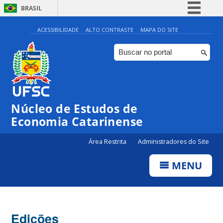
BRASIL
Simplifique!
ACESSIBILIDADE
ALTO CONTRASTE
MAPA DO SITE
Comunica BR
Participe
Acesso à informação
Legislação
Núcleo de Estudos de
Canais
Economia Catarinense
Área Restrita
Administradores do Site
MENU
Edições