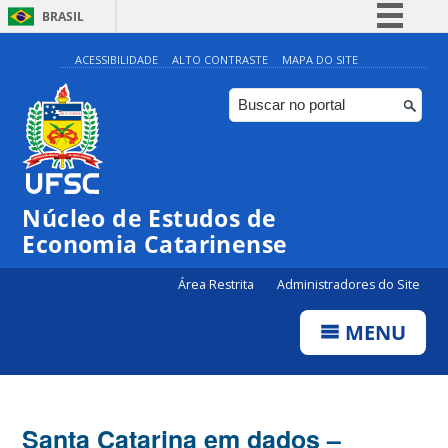
BRASIL
Simplifique!
ACESSIBILIDADE
ALTO CONTRASTE
MAPA DO SITE
Comunica BR
Participe
Acesso à informação
Legislação
Núcleo de Estudos de
Canais
Economia Catarinense
Área Restrita
Administradores do Site
MENU
Santa Catarina em dados –