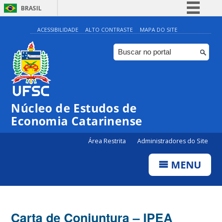
BRASIL
Simplifique!
ACESSIBILIDADE
ALTO CONTRASTE
MAPA DO SITE
Comunica BR
Participe
Acesso à informação
Legislação
Núcleo de Estudos de
Canais
Economia Catarinense
Área Restrita
Administradores do Site
MENU
Carta de Conjuntura – IPEA