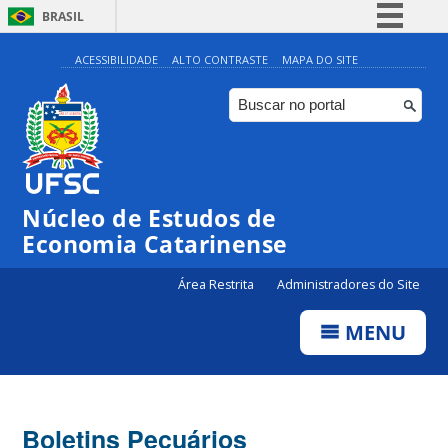
BRASIL
Simplifique!
ACESSIBILIDADE
ALTO CONTRASTE
MAPA DO SITE
Comunica BR
Participe
Acesso à informação
Legislação
Núcleo de Estudos de
Canais
Economia Catarinense
Área Restrita
Administradores do Site
MENU
Boletins Pecuários