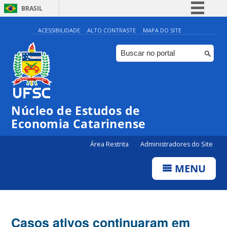
BRASIL
Simplifique!
ACESSIBILIDADE
ALTO CONTRASTE
MAPA DO SITE
Comunica BR
Participe
Acesso à informação
Legislação
Núcleo de Estudos de
Canais
Economia Catarinense
Área Restrita
Administradores do Site
MENU
Casos ativos continuaram em