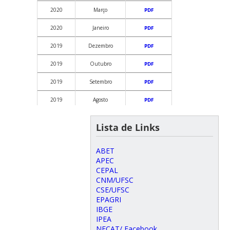
2020
Março
PDF
2020
Janeiro
PDF
2019
Dezembro
PDF
2019
Outubro
PDF
2019
Setembro
PDF
2019
Agosto
PDF
2019
Julho
PDF
Lista de Links
2019
Junho
PDF
ABET
2019
Maio
PDF
APEC
CEPAL
2019
Abril
PDF
CNM/UFSC
CSE/UFSC
2019
Março
PDF
EPAGRI
IBGE
IPEA
NECAT/ Facebook