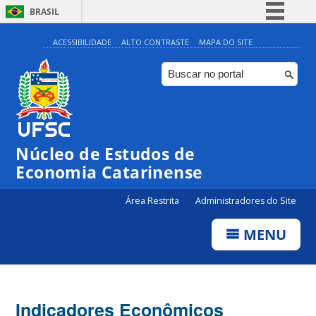
BRASIL
Simplifique!
ACESSIBILIDADE
ALTO CONTRASTE
MAPA DO SITE
Comunica BR
Participe
Acesso à informação
Legislação
Núcleo de Estudos de
Canais
Economia Catarinense
Área Restrita
Administradores do Site
MENU
Indicadores Econômicos