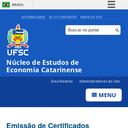
BRASIL
Simplifique!
ACESSIBILIDADE
ALTO CONTRASTE
MAPA DO SITE
Comunica BR
Participe
Acesso à informação
Legislação
Núcleo de Estudos de
Canais
Economia Catarinense
Área Restrita
Administradores do Site
MENU
Emissão de Certificados