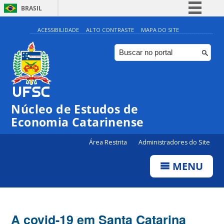
BRASIL
Simplifique!
ACESSIBILIDADE
ALTO CONTRASTE
MAPA DO SITE
Comunica BR
Participe
Acesso à informação
Legislação
Núcleo de Estudos de
Canais
Economia Catarinense
Área Restrita
Administradores do Site
MENU
A covid-19 em Santa Catarina