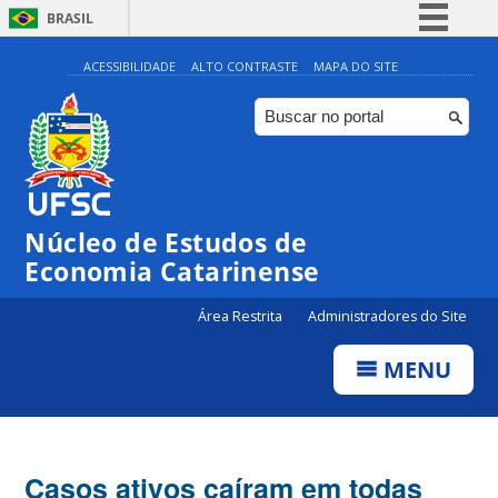
BRASIL
Simplifique!
ACESSIBILIDADE
ALTO CONTRASTE
MAPA DO SITE
Comunica BR
Participe
Acesso à informação
Legislação
Núcleo de Estudos de
Canais
Economia Catarinense
Área Restrita
Administradores do Site
MENU
Casos ativos caíram em todas