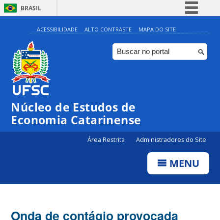
BRASIL
Simplifique!
ACESSIBILIDADE
ALTO CONTRASTE
MAPA DO SITE
Comunica BR
Participe
Acesso à informação
Legislação
Núcleo de Estudos de
Canais
Economia Catarinense
Área Restrita
Administradores do Site
MENU
Onda de contágio provocada