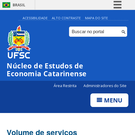
BRASIL
Simplifique!
ACESSIBILIDADE
ALTO CONTRASTE
MAPA DO SITE
Comunica BR
Participe
Acesso à informação
Legislação
Núcleo de Estudos de
Canais
Economia Catarinense
Área Restrita
Administradores do Site
MENU
Volume de serviços