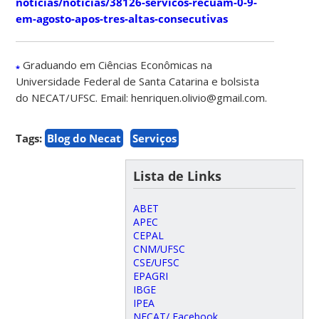
noticias/noticias/38126-servicos-recuam-0-9-
em-agosto-apos-tres-altas-consecutivas
Graduando em Ciências Econômicas na
*
Universidade Federal de Santa Catarina e bolsista
do NECAT/UFSC. Email: henriquen.olivio@gmail.com.
Tags:
Blog do Necat
Serviços
Lista de Links
ABET
APEC
CEPAL
CNM/UFSC
CSE/UFSC
EPAGRI
IBGE
IPEA
NECAT/ Facebook