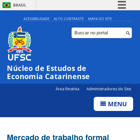
BRASIL
Simplifique!
ACESSIBILIDADE
ALTO CONTRASTE
MAPA DO SITE
Comunica BR
Participe
Acesso à informação
Legislação
Núcleo de Estudos de
Canais
Economia Catarinense
Área Restrita
Administradores do Site
MENU
Mercado de trabalho formal