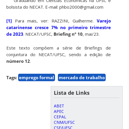
Graduando em Ciências Econômicas na UFSC e
bolsista do NECAT. E-mail: phbo2000@gmail.com
[1]
Para mais, ver: RAZZINI, Guilherme.
Varejo
catarinense cresce 7% no primeiro trimestre
de 2023
. NECAT/UFSC,
Briefing nº 10
, mai/23.
Este texto compõem a série de Briefings de
conjuntura do NECAT/UFSC, sendo a edição de
número 12
.
Tags:
emprego formal
mercado de trabalho
Lista de Links
ABET
APEC
CEPAL
CNM/UFSC
CSE/UFSC