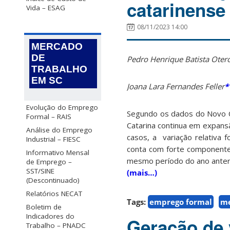
catarinense
Vida – ESAG
08/11/2023 14:00
MERCADO
DE
Pedro Henrique Batista Oter
TRABALHO
EM SC
Joana Lara Fernandes Feller
*
Evolução do Emprego
Segundo os dados do Novo C
Formal – RAIS
Catarina continua em expans
Análise do Emprego
casos, a variação relativa 
Industrial – FIESC
conta com forte componente
Informativo Mensal
mesmo período do ano anteri
de Emprego –
SST/SINE
(mais…)
(Descontinuado)
Relatórios NECAT
Tags:
emprego formal
me
Boletim de
Indicadores do
Geração de 
Trabalho – PNADC