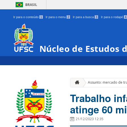
BRASIL
Ir para o conteúdo
1
Ir para o menu
2
Ir para a busca
3
Ir para o rodapé
4
Núcleo de Estudos 
Assunto: mercado de tr
Trabalho inf
atinge 60 mi
21/12/2023 12:35