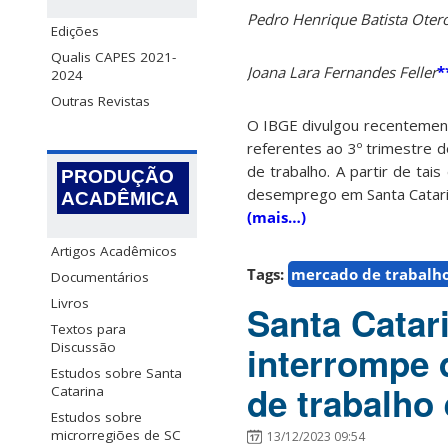
Pedro Henrique Batista Oter
Edições
Qualis CAPES 2021-
Joana Lara Fernandes Feller
*
2024
Outras Revistas
O IBGE divulgou recentement
referentes ao 3º trimestre 
de trabalho. A partir de tai
PRODUÇÃO
desemprego em Santa Catarina
ACADÊMICA
(mais…)
Artigos Acadêmicos
Tags:
mercado de trabalh
Documentários
Livros
Santa Catar
Textos para
Discussão
interrompe 
Estudos sobre Santa
de trabalho
Catarina
Estudos sobre
microrregiões de SC
13/12/2023 09:54