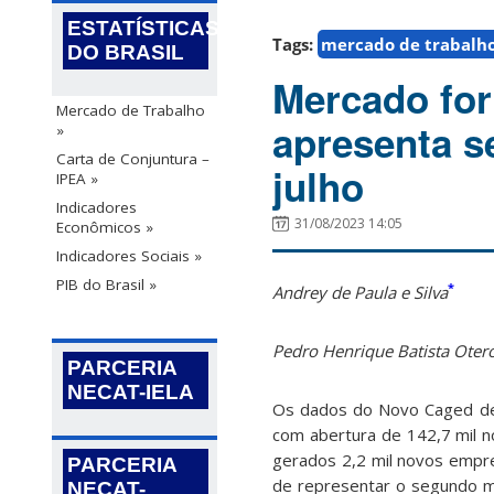
ESTATÍSTICAS
Tags:
mercado de trabalh
DO BRASIL
Mercado for
Mercado de Trabalho
apresenta s
»
Carta de Conjuntura –
julho
IPEA »
Indicadores
31/08/2023 14:05
Econômicos »
Indicadores Sociais »
PIB do Brasil »
*
Andrey de Paula e Silva
Pedro Henrique Batista Oter
PARCERIA
NECAT-IELA
Os dados do Novo Caged de 
com abertura de 142,7 mil n
gerados 2,2 mil novos empr
PARCERIA
de representar o segundo mê
NECAT-