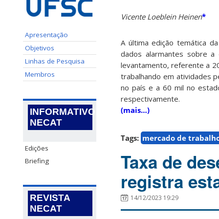
Vicente Loeblein Heinen
*
Apresentação
A última edição temática d
Objetivos
dados alarmantes sobre a e
Linhas de Pesquisa
levantamento, referente a 20
Membros
trabalhando em atividades 
no país e a 60 mil no estad
respectivamente.
(mais…)
INFORMATIVO
NECAT
Tags:
mercado de trabalh
Edições
Taxa de des
Briefing
registra est
REVISTA
14/12/2023 19:29
NECAT