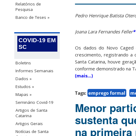
Relatórios de
Pesquisa
Pedro Henrique Batista Oter
Banco de Teses »
Joana Lara Fernandes Feller
*
COVID-19 EM
SC
Os dados do Novo Caged de
crescimento, registrando a
Santa Catarina, houve geraç
Boletins
conforme demonstrado na Ta
Informes Semanais
(mais…)
Dados »
Estudos »
Tags:
emprego formal
me
Mapas »
Seminário Covid-19
Menor parti
Artigos de Santa
sustenta qu
Catarina
Artigos Gerais
na primeira
Notícias de Santa