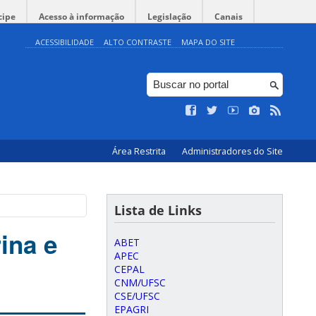
cipe
Acesso à informação
Legislação
Canais
ACESSIBILIDADE
ALTO CONTRASTE
MAPA DO SITE
Área Restrita
Administradores do Site
Lista de Links
ina e
ABET
APEC
CEPAL
CNM/UFSC
CSE/UFSC
EPAGRI