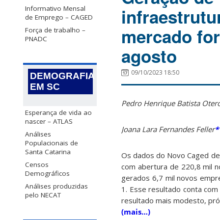
Informativo Mensal
infraestrut
de Emprego – CAGED
mercado for
Força de trabalho –
PNADC
agosto
09/10/2023 18:50
DEMOGRAFIA
EM SC
Pedro Henrique Batista Oter
Esperança de vida ao
nascer – ATLAS
Joana Lara Fernandes Feller
*
Análises
Populacionais de
Santa Catarina
Os dados do Novo Caged de 
Censos
com abertura de 220,8 mil n
Demográficos
gerados 6,7 mil novos empr
Análises produzidas
1. Esse resultado conta com
pelo NECAT
resultado mais modesto, próx
(mais…)