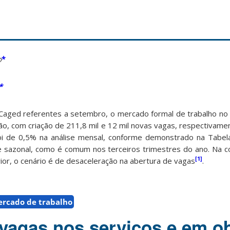
o
*
*
aged referentes a setembro, o mercado formal de trabalho no 
ão, com criação de 211,8 mil e 12 mil novas vagas, respectivam
foi de 0,5% na análise mensal, conforme demonstrado na Tabela
 sazonal, como é comum nos terceiros trimestres do ano. Na 
[1]
or, o cenário é de desaceleração na abertura de vagas
.
rcado de trabalho
vagas nos serviços e em o