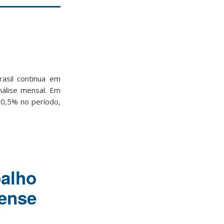
asil continua em
nálise mensal. Em
 0,5% no período,
balho
nense