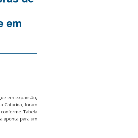
se em
egue em expansão,
a Catarina, foram
, conforme Tabela
da aponta para um