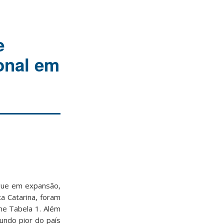
e
onal em
egue em expansão,
a Catarina, foram
me Tabela 1. Além
undo pior do país