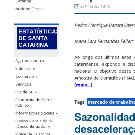
Catarina
27/11/2023 18:16
Notícias Gerais
Pedro Henrique Batista Oter
ESTATÍSTICAS
DE SANTA
Joana Lara Fernandes Feller
*
CATARINA
Ao longo dos últimos anos,
Agropecuária »
catarinense, expondo e di
Indústria »
nacional. O objetivo deste 
Comércio »
Amostra de Domicílios (PNAD)
Serviços
(mais…)
PIB de SC »
Economia do Setor
Tags:
mercado de trabalh
Público »
Sazonalidad
Informações Sociais »
Dados Gerais de SC
desaceleraç
(Descontinuado) »
Índice de Custo de